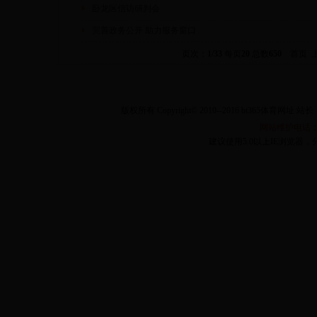
卧龙区信访研判会
完善政务公开 助力服务窗口
页次：
1/33
每页
20
总数
650
首页 
│
设为首页
│
加入收藏
│
联系
版权所有 Copyright© 2010--2016 bt365体育网
网站维护电话
：
建议使用5.0以上IE浏览器，分辨率