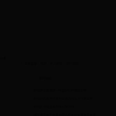
网站首页
卧龙概况
政府信息公开
政府文
分享
当前位置：
首页
>
今日卧龙
>
部门动态
>
部门动态
卧龙区农业局进一步做好秸秆禁烧工作
卧龙区农业局开展村级益农信息员培训工作
卧龙区与建业集团签订新项目
省交通运输厅检查组深入卧龙区开展专项检查