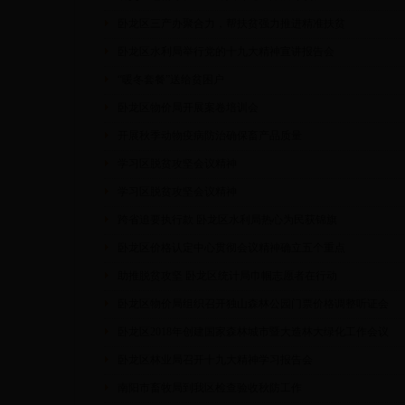
卧龙区三产办聚合力，帮扶贫强力推进精准扶贫
卧龙区水利局举行党的十九大精神宣讲报告会
“暖冬套餐”送给贫困户
卧龙区物价局开展案卷培训会
开展秋季动物疫病防治确保畜产品质量
学习区脱贫攻坚会议精神
学习区脱贫攻坚会议精神
跨省追要执行款 卧龙区水利局热心为民获锦旗
卧龙区价格认定中心贯彻会议精神确立五个重点
助推脱贫攻坚 卧龙区统计局巾帼志愿者在行动
卧龙区物价局组织召开独山森林公园门票价格调整听证会
卧龙区2018年创建国家森林城市暨大造林大绿化工作会议
卧龙区林业局召开十九大精神学习报告会
南阳市畜牧局到我区检查验收秋防工作